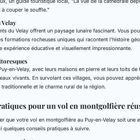
oux
, un guide touristique local, "
La vue de la cathédrale dep
 à couper le souffle
."
 Velay
ints du Velay offrent un paysage lunaire fascinant. Vous po
les formations rocheuses uniques qui racontent l'histoire gé
ne expérience éducative et visuellement impressionnante.
ittoresques
Puy-en-Velay, avec leurs maisons en pierre et leurs toits de t
aux vivants. En survolant ces villages, vous pouvez appréc
 traditionnelle et le charme rural de la région.
ratiques pour un vol en montgolfière réu
er que votre vol en montgolfière au Puy-en-Velay soit une 
ci quelques conseils pratiques à suivre.