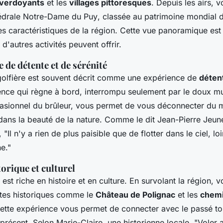
verdoyants
et les
villages pittoresques
. Depuis les airs, 
édrale Notre-Dame du Puy
, classée au patrimoine mondial 
es caractéristiques de la région. Cette vue panoramique es
d'autres activités peuvent offrir.
 de détente et de sérénité
olfière est souvent décrit comme une expérience de
déten
lence qui règne à bord, interrompu seulement par le doux 
ccasionnel du brûleur, vous permet de vous déconnecter du
ans la beauté de la nature. Comme le dit
Jean-Pierre Jeun
 "
Il n'y a rien de plus paisible que de flotter dans le ciel, lo
ne
."
orique et culturel
est riche en histoire et en culture. En survolant la région,
ites historiques comme le
Château de Polignac
et les
chemi
Cette expérience vous permet de connecter avec le passé tou
 présent. Selon
Marie-Claire
, une historienne locale, "
Voler 