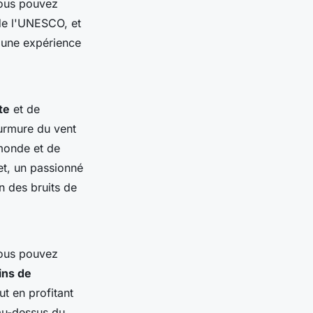
vous pouvez
de l'UNESCO, et
t une expérience
te
et de
murmure du vent
 monde et de
et
, un passionné
in des bruits de
 vous pouvez
ns de
t en profitant
au-dessus du