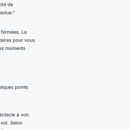
lote de
bsolue
."
 fermées. La
taires pour vous
 les moments
elques points
ctacle à voir.
 vol. Selon