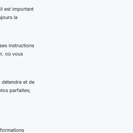
l est important
ujours la
ses instructions
ir, où vous
 détendre et de
tos parfaites;
nformations