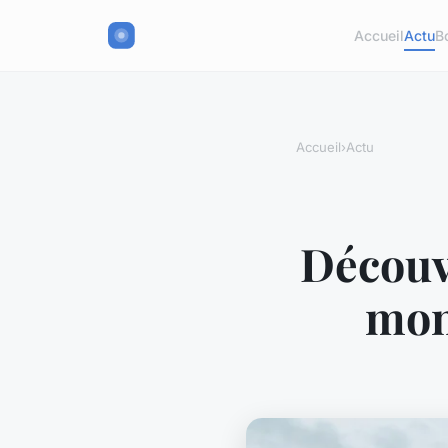
Accueil
Actu
B
Accueil
›
Actu
Découvr
mon