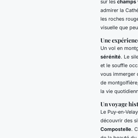
sur les
champs 
admirer la
Cath
les roches roug
visuelle que peu 
Une expérience
Un vol en montg
sérénité
. Le si
et le souffle o
vous immerger d
de montgolfière,
la vie quotidien
Un voyage hist
Le Puy-en-Velay 
découvrir des s
Compostelle
. 
de la beauté du