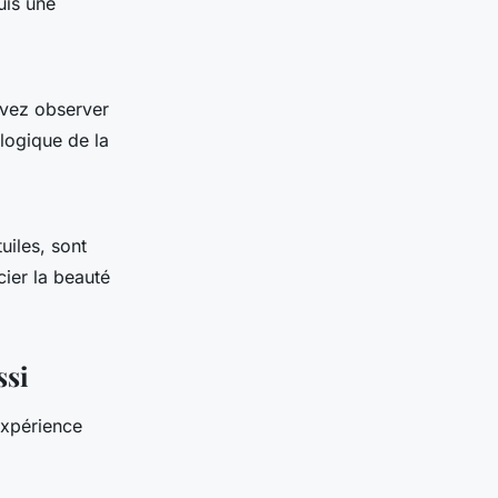
uis une
uvez observer
ologique de la
uiles, sont
ier la beauté
ssi
expérience