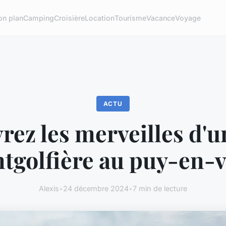
on plan
Camping
Croisière
Location
Tourisme
Vacance
Voyage
ACTU
ez les merveilles d'u
tgolfière au puy-en-v
Alexis
•
24 décembre 2024
•
7 min de lecture