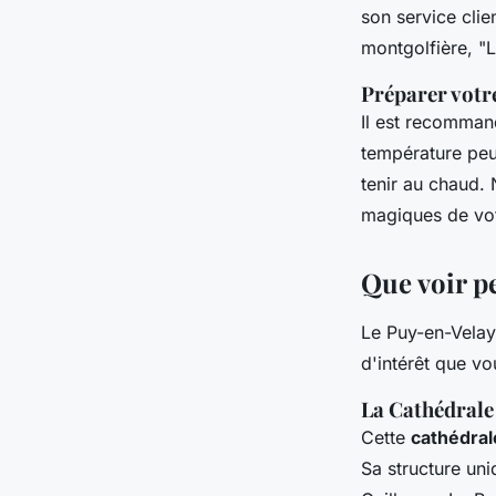
son service cli
montgolfière, "
L
Préparer votr
Il est recomman
température peu
tenir au chaud.
magiques de vot
Que voir p
Le Puy-en-Velay 
d'intérêt que v
La Cathédral
Cette
cathédral
Sa structure uni