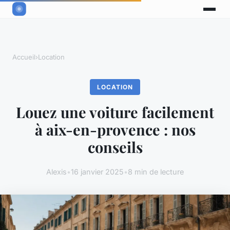
Accueil
›
Location
LOCATION
Louez une voiture facilement
à aix-en-provence : nos
conseils
Alexis
•
16 janvier 2025
•
8 min de lecture